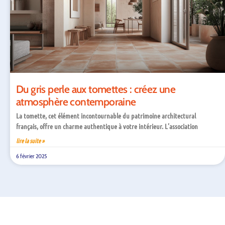
Du gris perle aux tomettes : créez une
atmosphère contemporaine
La tomette, cet élément incontournable du patrimoine architectural
français, offre un charme authentique à votre intérieur. L’association
lire la suite »
6 février 2025